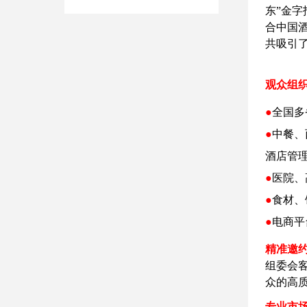
东”金
合中国
共吸引
观众组织
●
全国多
●
中餐、
酒店管理
●
医院、
●
食材、
●
电商平
精准邀
组委会
众的高
专业市