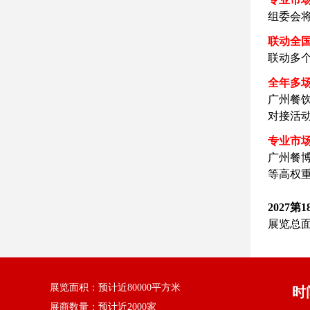
组委会
联动全
联动多个
全年多
广州餐饮
对接活
专业市
广州餐
等高权
2027
展览总
展览面积：预计近80000平方米
时
展商数量：预计近2000家