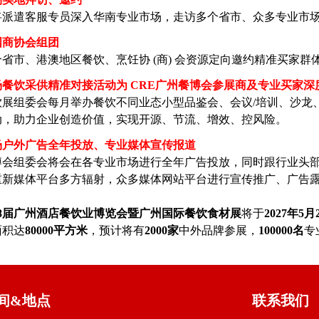
将派遣客服专员深入华南专业市场，走访多个省市、众多专业市
国商协会组团
省市、港澳地区餐饮、烹饪协 (商) 会资源定向邀约精准买家
场餐饮采供精准对接活动为 CRE广州餐博会参展商及专业买家深
展组委会每月举办餐饮不同业态小型品鉴会、会议/培训、沙龙、考
动，助力企业创造价值，实现开源、节流、增效、控风险。
场户外广告全年投放、专业媒体宣传报道
博会组委会将会在各专业市场进行全年广告投放，同时跟行业头部
重新媒体平台多方辐射，众多媒体网站平台进行宣传推广、广告
第18届广州酒店餐饮业博览会暨广州国际餐饮食材展
将于
2027年5月2
面积达
80000平方米
，预计将有
2000家
中外品牌参展，
100000名
专
间&地点
联系我们