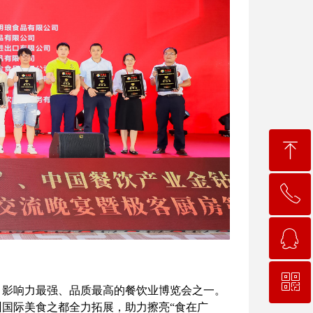
ꁸ
ꂅ
回到顶部
ꁗ
19898292952
ꀥ
QQ客服
、影响力最强、品质最高的餐饮业博览会之一。
州国际美食之都全力拓展，助力擦亮“食在广