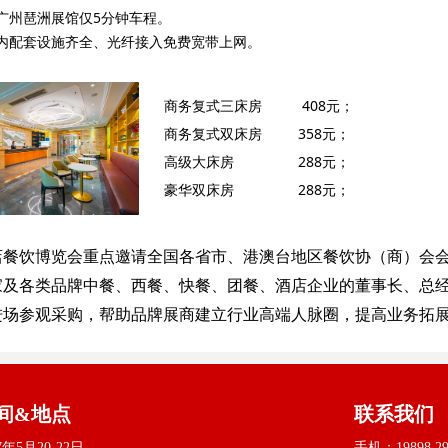
广州琶洲展馆仅5分钟车程。
内配套设施齐全、光纤接入免费宽带上网。
商务复式三床房 408元；
商务复式双床房 358元；
高级大床房 288元；
豪华双床房 288元；
店餐饮博览会重点邀请全国各省市、港澳台地区餐饮协（商）会
家及各类品牌中餐、西餐、快餐、团餐、酒店企业的董事长、总
进场参观采购，帮助品牌展商建立行业高端人脉圈，提高业务拓
间&地点
联系我们
7年5月20-22日
手机：19898 29