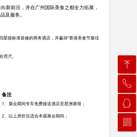
推向新前沿，并在广州国际美食之都全力拓展，
产品及服务。
四星级标准装修的商务酒店，并赢得“香港美食节最佳
近在咫尺。
ꁸ
ꂅ
回到顶部
备注
ꁗ
19898292952
1、展会期间专车免费接送酒店至琶洲展馆；
2、以上房价仅适合本届展会期间；
ꀥ
QQ客服