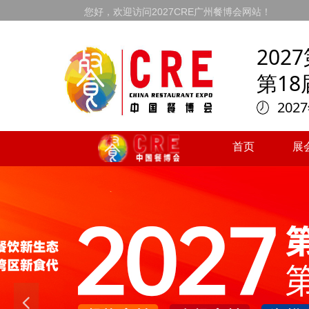
您好，欢迎访问2027CRE广州餐博会网站！
20
第1
202
首页
展
首页
展
넳