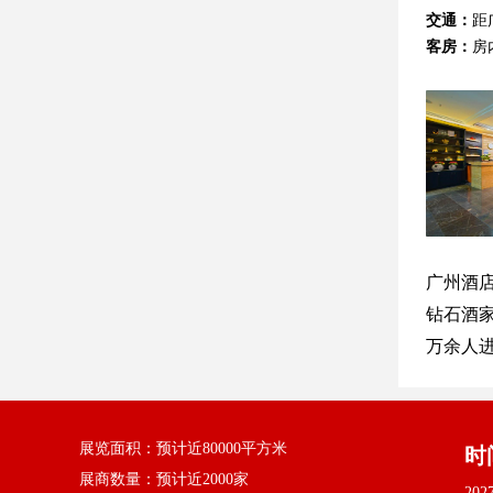
交通：
距
客房：
房
广州酒
钻石酒
万余人
展览面积：预计近80000平方米
时
展商数量：预计近2000家
202