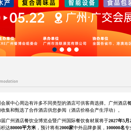
modation
洲会展中心周边有许多不同类型的酒店可供客商选择。广州酒店
们收集和甄选了合作酒店供您参阅（酒店价格会产生浮动）。
第18届广州酒店餐饮业博览会暨广州国际餐饮食材展将于
2027年5月2
面积达
80000平方米
，预计将有
2000家
中外品牌参展，
100000名
专