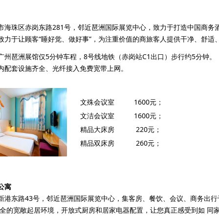
市海珠区赤岗东路281号，邻近琶洲国际展览中心，致力于打造中国商务
致力于让顾客“睡好觉、做好事”，为注重价值的商旅客人提供干净、舒适
广州琶洲展馆仅5分钟车程，8号线地铁（赤岗站C1出口）步行约5分钟。
内配套设施齐全、光纤接入免费宽带上网。
文殊会议室 1600元；
文洁会议室 1600元；
精品大床房 220元；
精品双床房 260元；
公寓
新港东路43号，邻近琶洲国际展览中心，集客房、餐饮、会议、商务出
 全的宽敞起居环境，开放式厨房和居家电器配置，让您真正感受到如 同