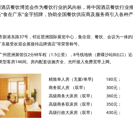
广州酒店餐饮博览会作为餐饮行业的风向标，将中国酒店餐饮行业
亮“食在广东”金字招牌，协助全国餐饮供应商及服务商引入各种
市新港东路37号，邻近琶洲国际展览中心，集住宿、餐饮、会议为一体的
“广东最受欢迎会展接待品牌酒店”等荣誉称号。
广州琶洲展馆仅2分钟车程（1.5公里），8号线地铁（磨碟沙站B出口）
类型客房146间。房内配套设施齐全、光纤接入免费宽带上网。
精致单人房（无窗/单早) 180元；
商务双人房 （双早） 300元；
高级商务大床房（双早） 360元；
高级商务双床房（双早） 350元；
高级行政大床房（双早） 430元；