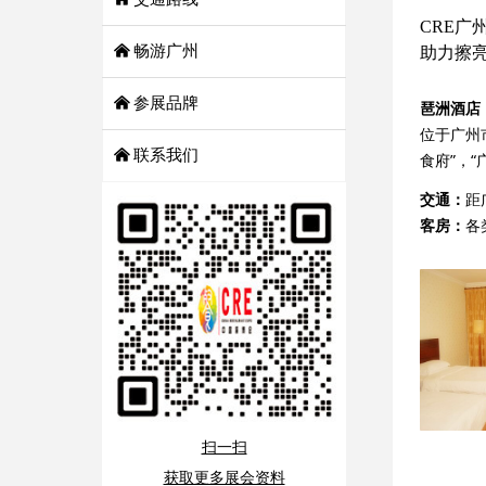
CRE
낀
畅游广州
助力擦
낀
参展品牌
琶洲酒店
位于广州
낀
联系我们
食府”，
交通：
距
客房：
各
扫一扫
获取更多展会资料