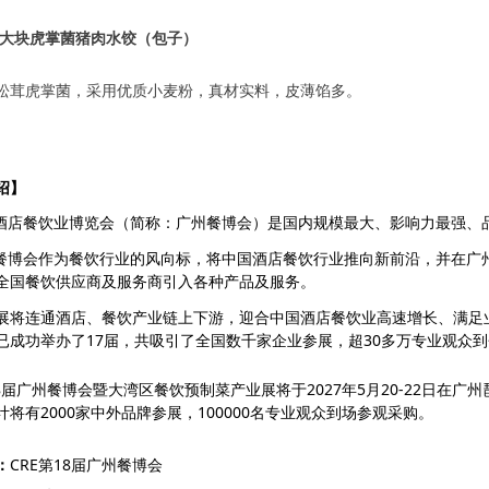
/大块虎掌菌猪肉水饺（包子）
松茸虎掌菌，采用优质小麦粉，真材实料，皮薄馅多。
绍】
州酒店餐饮业博览会（简称：广州餐博会）是国内规模最大、影响力最强、
州餐博会作为餐饮行业的风向标，将中国酒店餐饮行业推向新前沿，并在广
全国餐饮供应商及服务商引入各种产品及服务。
展将连通酒店、餐饮产业链上下游，迎合中国酒店餐饮业高速增长、满足业
已成功举办了17届，共吸引了全国数千家企业参展，超30多万专业观众
18届广州餐博会暨大湾区餐饮预制菜产业展将于2027年5月20-22日在广
计将有2000家中外品牌参展，100000名专业观众到场参观采购。
：
CRE第18届广州餐博会