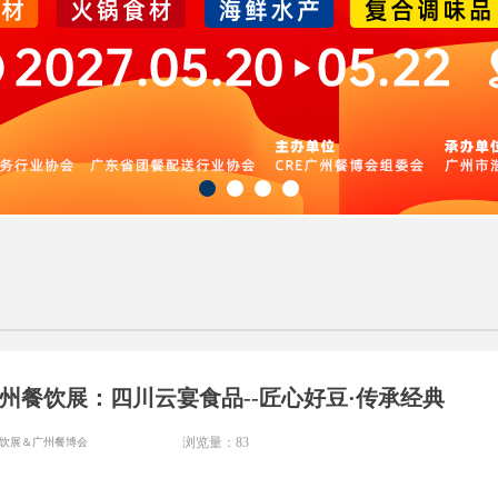
6广州餐饮展：四川云宴食品--匠心好豆·传承经典
饮展＆广州餐博会
浏览量：
83