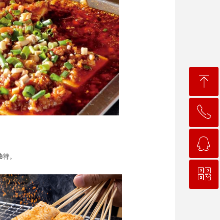
ꁸ
ꂅ
回到顶部
ꁗ
19898292952
独特。
ꀥ
QQ客服
微信二维码