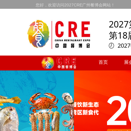
您好，欢迎访问2027CRE广州餐博会网站！
20
第1
202
首页
展
首页
展
넳