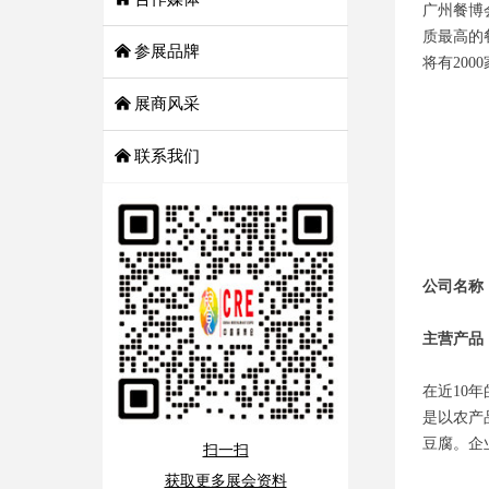
广州餐博
质最高的餐
낀
参展品牌
将有20
낀
展商风采
낀
联系我们
公司名称
主营产品
在近10
是以农产
豆腐。企
扫一扫
获取更多展会资料