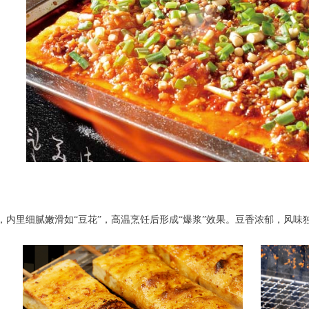
，内里细腻嫩滑如“豆花”，高温烹饪后形成“爆浆”效果。豆香浓郁，风味